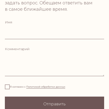
задать вопрос. Обещаем ответить вам
в самое ближайшее время.
CONTAC
Имя
AURA HOME
soy wax candles
Комментарий
Пишите
aurahome22@yandex.ru
Звоните
+79219518880
Я согласен с
Политикой обработки данных
Приезжайте
г. Санкт-Петербург,
Отправить
пр. Луначарского д.11 к.1