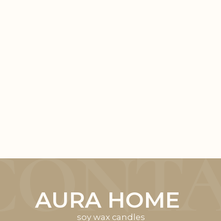
конфиденциальности
@2023
ИП Раменская Е.Б.
ИНН 780101064530
Разработка сайта
Shilkane