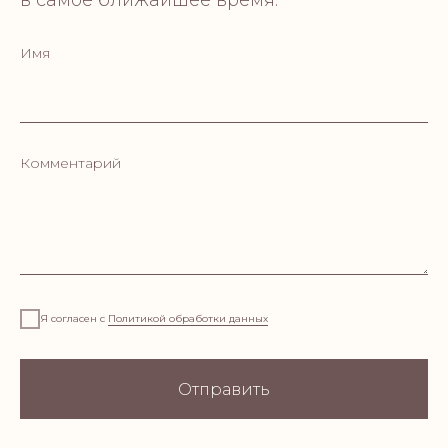
в самое ближайшее время.
Имя
Комментарий
CONTAC
AURA HOME
soy wax candles
Я согласен с
Политикой обработки данных
Пишите
aurahome22@yandex.ru
Отправить
Звоните