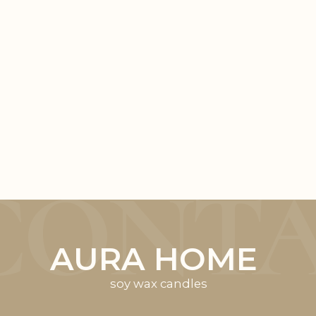
Аксессуары
Оплата и доставка
Наборы
Оферта
Политика
Распродажа
конфиденциальности
@2023
ИП Раменская Е.Б.
ИНН 780101064530
Разработка сайта
Shilkane