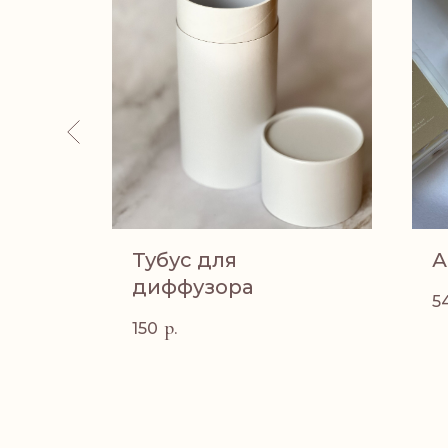
акет
Тубус для
А
диффузора
5
р.
150