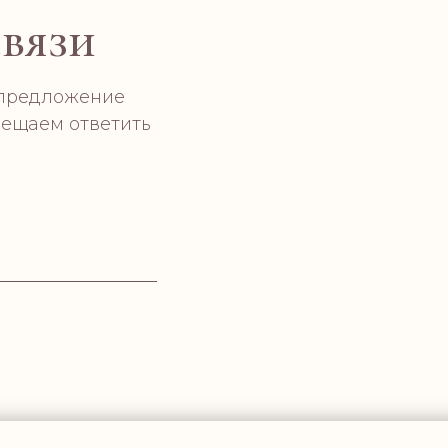
связи
 предложение
бещаем ответить