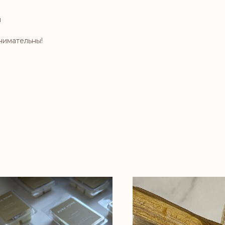
й
нимательны!