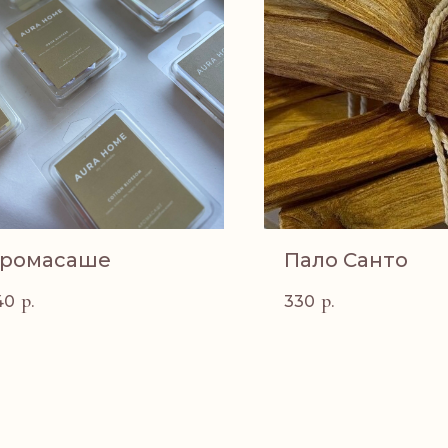
ромасаше
Пало Санто
р.
р.
40
330