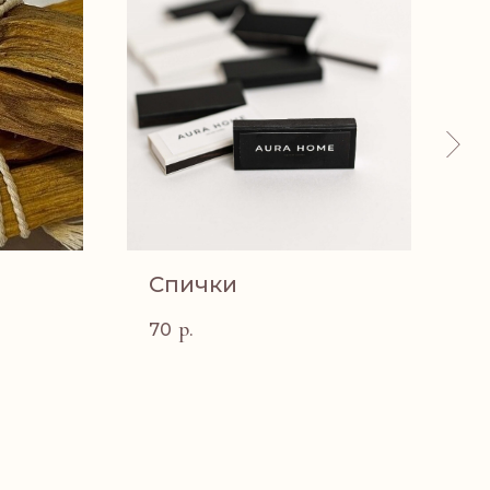
Спички
р.
70
2