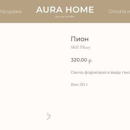
продажа
Оплата и
Пион
SKU:
FR007
р.
320,00
Свеча формовая в виде пио
Вес 50 г