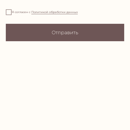
Пишите
Я согласен с
Политикой обработки данных
aurahome22@yandex.ru
Звоните
Отправить
+79219518880
Приезжайте
г. Санкт-Петербург,
пр. Луначарского д.11 к.1
Свечи ароматические
Свечи формовые