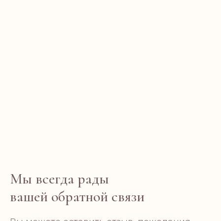
CONTAC
Мы всегда рады
AURA HOME
вашей обратной связи
soy wax candles