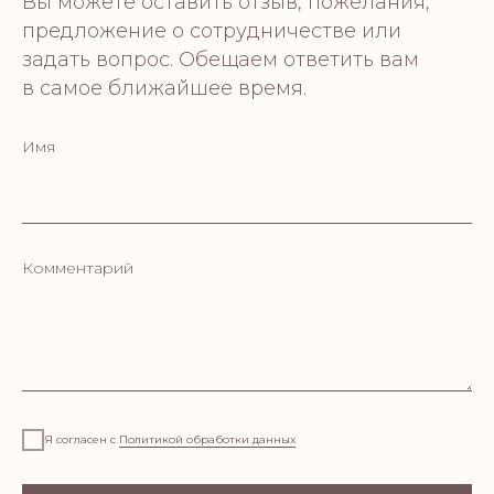
Вы можете оставить отзыв, пожелания,
предложение о сотрудничестве или
Пишите
задать вопрос. Обещаем ответить вам
aurahome22@yandex.ru
в самое ближайшее время.
Звоните
+79219518880
Имя
Приезжайте
г. Санкт-Петербург,
пр. Луначарского д.11 к.1
Комментарий
Свечи ароматические
Я согласен с
Политикой обработки данных
Свечи формовые